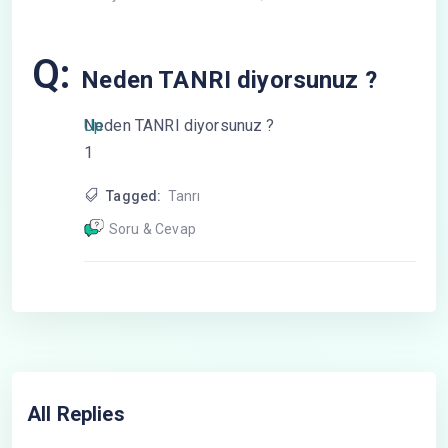
Q:
Neden TANRI diyorsunuz ?
Up
Neden TANRI diyorsunuz ?
1
Tagged:
Tanrı
Soru & Cevap
All Replies