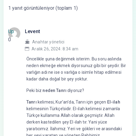
1 yanıt görüntüleniyor (toplam 1)
Up
Levent
0
Anahtar yönetici
Aralık 26, 2024: 8:34 am
Öncelikle şuna değinmek isterim. Bu soru aslında
neden ekmeğe ekmek diyorsunuz gibi bir şeydir. Bir
varlığın adı ne ise o varlığa o isimle hitap edilmesi
kadar daha doğal bir şey yoktur.
Peki biz
neden Tanrı
diyoruz?
Tanrı
kelimesi, Kur’an’da, Tanrı için geçen
El-ilah
kelimesinin Türkçe’sidir. El-ilah kelimesi zamanla
Türkçe kullanıma Allah olarak geçmiştir. Allah
derken kastedilen şey El-ilah tır. Yani yüce
yaratıcımız. İlahımız. Yeri ve gökleri ve arasındaki
her şeyi yaratan ve yöneten Rabbimiz.