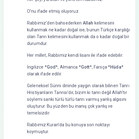
O’nu ifade etmiş oluyoruz.
Rabbimiz’den bahsederken
Allah
kelimesini
kullanmak ne kadar doğal ise, bunun Türkçe karşılığı
olan Tanrı kelimesini kullanmak da o kadar doğal bir
durumdur.
Her millet, Rabbimiz kendi lisanı ile ifade edebilir.
İngilizce *
God
*, Almanca *
Gott
*, Farsça *
Hüda
*
olarak ifade edilir.
Geleneksel Sünni dininde yaygın olarak bilinen Tanrı
Hristiyanların Tanrısı’dır, bizim ki tanrı değil Allah’tır
söylemi sanki türlü türlü tanrı varmış yanlış algısını
oluşturur. Bu yüzden bu inanış çok yanlış ve
temelsizdir.
Rabbimiz Kuran’da bu konuya son noktayı
koymuştur.