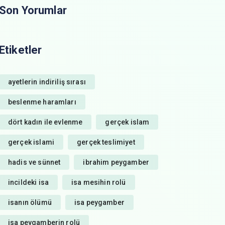
Son Yorumlar
Etiketler
ayetlerin indiriliş sırası
beslenme haramları
dört kadın ile evlenme
gerçek islam
gerçek islami
gerçek teslimiyet
hadis ve sünnet
ibrahim peygamber
incildeki isa
isa mesihin rolü
isanın ölümü
isa peygamber
isa peygamberin rolü