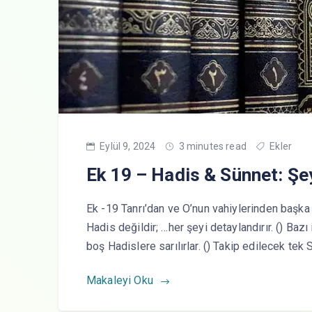
Eylül 9, 2024
3 minutes read
Ekler
Ek 19 – Hadis & Sünnet: Şey
Ek -19 Tanrı’dan ve O’nun vahiylerinden başka 
Hadis değildir; …her şeyi detaylandırır. () Bazı
boş Hadislere sarılırlar. () Takip edilecek tek Sü
Makaleyi Oku