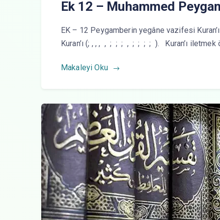
Ek 12 – Muhammed Peygam
EK – 12 Peygamberin yegâne vazifesi Kuran’ı 
Kuran’ı (; , , , , ; ; ; , ; ; ; ; ). Kuran’ı ile
Makaleyi Oku