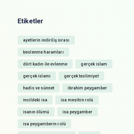
Etiketler
ayetlerin indiriliş sırası
beslenme haramları
dört kadın ile evlenme
gerçek islam
gerçek islami
gerçek teslimiyet
hadis ve sünnet
ibrahim peygamber
incildeki isa
isa mesihin rolü
isanın ölümü
isa peygamber
isa peygamberin rolü