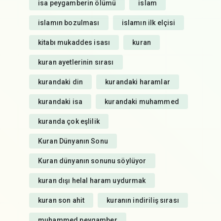
isa peygamberin ölümü
islam
islamın bozulması
islamın ilk elçisi
kitabı mukaddes isası
kuran
kuran ayetlerinin sırası
kurandaki din
kurandaki haramlar
kurandaki isa
kurandaki muhammed
kuranda çok eşlilik
Kuran Dünyanın Sonu
Kuran dünyanın sonunu söylüyor
kuran dışı helal haram uydurmak
kuran son ahit
kuranın indiriliş sırası
muhammed peygamber