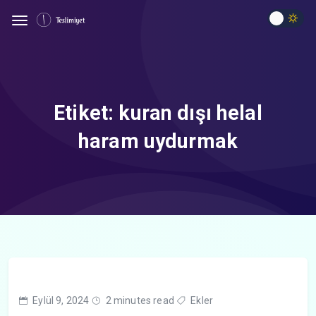
Etiket:
kuran dışı helal
haram uydurmak
Eylül 9, 2024
2 minutes read
Ekler