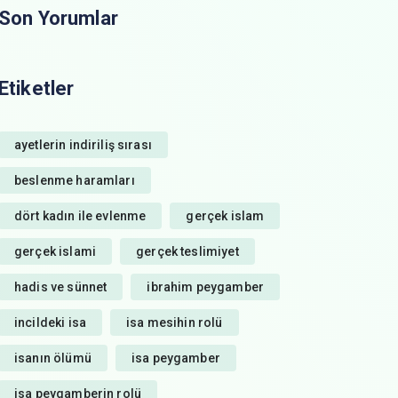
Son Yorumlar
Etiketler
ayetlerin indiriliş sırası
beslenme haramları
dört kadın ile evlenme
gerçek islam
gerçek islami
gerçek teslimiyet
hadis ve sünnet
ibrahim peygamber
incildeki isa
isa mesihin rolü
isanın ölümü
isa peygamber
isa peygamberin rolü