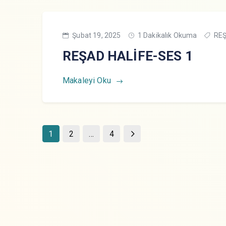
Şubat 19, 2025
1 Dakikalık Okuma
REŞ
REŞAD HALİFE-SES 1
Makaleyi Oku
1
2
…
4